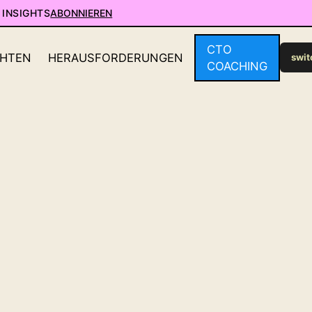
 INSIGHTS
ABONNIEREN
CTO
CHTEN
HERAUSFORDERUNGEN
swit
COACHING