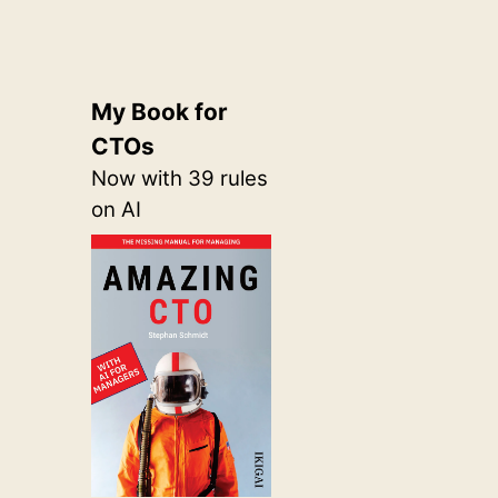
My Book for
CTOs
n
Now with 39 rules
on AI