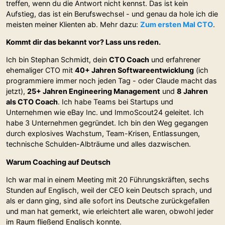
treffen, wenn du die Antwort nicht kennst. Das ist kein
Aufstieg, das ist ein Berufswechsel - und genau da hole ich die
meisten meiner Klienten ab. Mehr dazu:
Zum ersten Mal CTO
.
Kommt dir das bekannt vor? Lass uns reden.
Ich bin Stephan Schmidt, dein
CTO Coach
und erfahrener
ehemaliger CTO mit
40+ Jahren Softwareentwicklung
(ich
programmiere immer noch jeden Tag - oder Claude macht das
jetzt),
25+ Jahren Engineering Management
und
8 Jahren
als CTO Coach
. Ich habe Teams bei Startups und
Unternehmen wie eBay Inc. und ImmoScout24 geleitet. Ich
habe 3 Unternehmen gegründet. Ich bin den Weg gegangen
durch explosives Wachstum, Team-Krisen, Entlassungen,
technische Schulden-Albträume und alles dazwischen.
Warum Coaching auf Deutsch
Ich war mal in einem Meeting mit 20 Führungskräften, sechs
Stunden auf Englisch, weil der CEO kein Deutsch sprach, und
als er dann ging, sind alle sofort ins Deutsche zurückgefallen
und man hat gemerkt, wie erleichtert alle waren, obwohl jeder
im Raum fließend Englisch konnte.