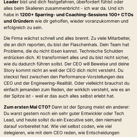
Leader
bist und dich festgefahren, überfordert fühlst oder
alles beim Skalieren zusammenbricht - ich war da. Und ich
habe in
1200+ Sparring- und Coaching-Sessions
100+ CTOs
und Gründern
wie dir geholfen, wieder voranzukommen und
erfolgreich zu sein.
Die Firma wächst schnell und alles brennt. Zu viele Mitarbeiter,
die an dich reporten, du bist der Flaschenhals. Dein Team hat
Probleme, die du nicht lösen kannst. Technische Schulden
erdrücken dich. KI transformiert alles und du bist nicht sicher,
wie du dadurch führen sollst. Der CEO will Beweise und deine
Story kommt nicht an weil der CEO dich nicht versteht. Du
steckst fest zwischen den Performance-Vorstellungen des
CEO und der Engineering-Realität. Oder vielleicht brauchst du
einfach jemanden zum Reden, der wirklich versteht, wie es an
der Spitze ist - weil er das auch alles selbst erlebt hat.
Zum ersten Mal CTO?
Dann ist der Sprung meist ein anderer:
Du warst gestern noch ein sehr guter Entwickler oder Tech
Lead, und heute sollst du ein Executive sein, den niemand
darauf vorbereitet hat. Wie viel selbst coden, wie viel
delegieren, wie mit dem CEO reden, wie Entscheidungen