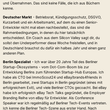
und Übernahmen. Das sind keine Fälle, die ich aus Büchern
kenne.
Deutscher Markt
- Betriebsrat, Kündigungsschutz, DSGVO,
Kurzarbeit und ein Arbeitsmarkt, auf dem du einen Senior-
Entwickler nicht mal eben nachbestellst, das sind die
Rahmenbedingungen, in denen du hier tatsächlich
entscheidest. Ein Coach aus dem Silicon Valley sagt dir, du
sollst den Underperformer diese Woche freistellen, und in
Deutschland brauchst du dafür ein halbes Jahr und einen ganz
anderen Plan.
Berlin Spezialist
- Ich war über 20 Jahre Teil des Berliner
Startup-Ökosystems - vom Dot-Com-Boom bis zur
Entwicklung Berlins zum führenden Startup-Hub Europas. Ich
habe als CTO bei ImmoScout24 und eBay/brands4friends in
Berlin gearbeitet, zwei Startups in Berlin gegründet (eines mit
erfolgreichem Exit), und viele Berliner CTOs gecoacht. Bei eBay
habe ich erfolgreich eBay Tech Talks gegründet, die Employer
Branding Reihe von eBay für Entwickler. Als Conference
Speaker war ich regelmäßig auf Berliner Tech-Events vertreten.
Ich kenne die Berliner Tech-Szene aus erster Hand. Nach